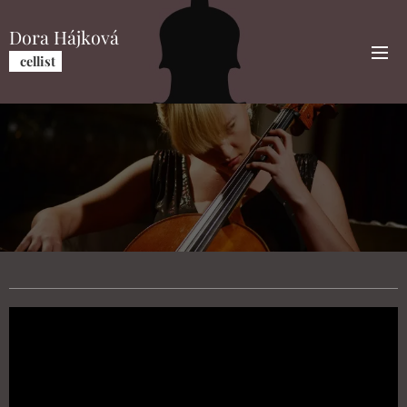
Dora Hájková
cellist