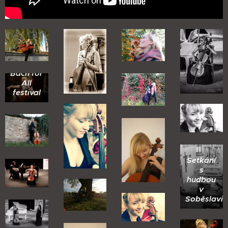
Bach for
All
festival
Setkání
s
hudbou
v
Soběslavi